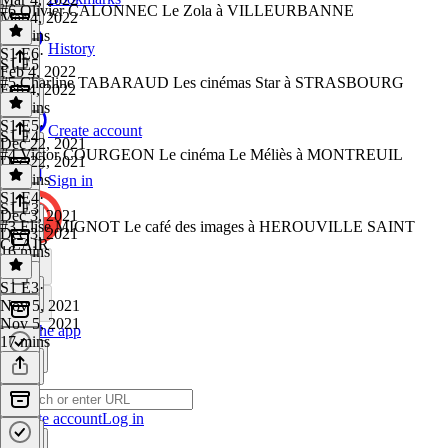
#6 Olivier CALONNEC Le Zola à VILLEURBANNE
Mar 4, 2022
20 mins
History
S1 E6
·
S1 E5
Feb 4, 2022
#5 Charline TABARAUD Les cinémas Star à STRASBOURG
Feb 4, 2022
18 mins
S1 E5
·
Create account
S1 E4
Dec 22, 2021
#4 Victor COURGEON Le cinéma Le Méliès à MONTREUIL
Dec 22, 2021
17 mins
Sign in
S1 E4
·
S1 E3
Dec 3, 2021
#3 Elise MIGNOT Le café des images à HEROUVILLE SAINT
Dec 3, 2021
CLAIR
16 mins
S1 E3
·
Nov 5, 2021
Nov 5, 2021
Get the app
17 mins
Create account
Log in