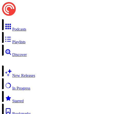
Podcasts
Playlists
Discover
New Releases
In Progress
Starred
Bookmarks