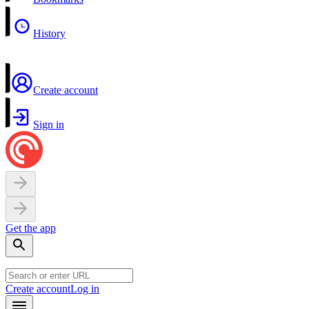
History
Create account
Sign in
Get the app
Create account
Log in