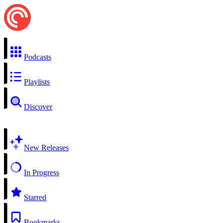
Podcasts
Playlists
Discover
New Releases
In Progress
Starred
Bookmarks