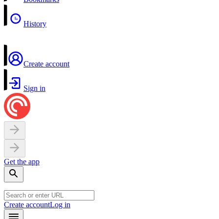
History
Create account
Sign in
Get the app
Create account
Log in