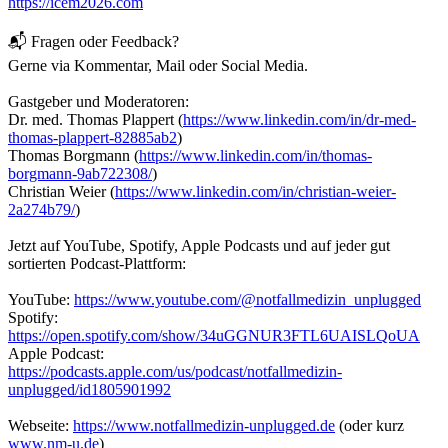
https://icem2026.com
📬 Fragen oder Feedback?
Gerne via Kommentar, Mail oder Social Media.
Gastgeber und Moderatoren:
Dr. med. Thomas Plappert (
https://www.linkedin.com/in/dr-med-
thomas-plappert-82885ab2
)
Thomas Borgmann (
https://www.linkedin.com/in/thomas-
borgmann-9ab722308/
)
Christian Weier (
https://www.linkedin.com/in/christian-weier-
2a274b79/
)
Jetzt auf YouTube, Spotify, Apple Podcasts und auf jeder gut
sortierten Podcast-Plattform:
YouTube:
https://www.youtube.com/@notfallmedizin_unplugged
Spotify:
https://open.spotify.com/show/34uGGNUR3FTL6UAISLQoUA
Apple Podcast:
https://podcasts.apple.com/us/podcast/notfallmedizin-
unplugged/id1805901992
Webseite:
https://www.notfallmedizin-unplugged.de
(oder kurz
www.nm-u.de
)