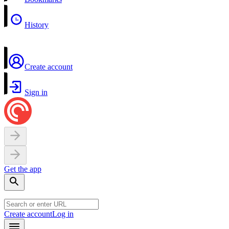
History
Create account
Sign in
Get the app
Create account
Log in