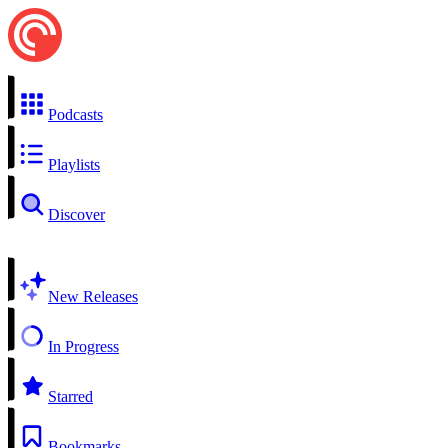
Podcasts
Playlists
Discover
New Releases
In Progress
Starred
Bookmarks