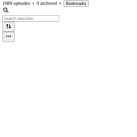
1989 episodes
•
0 archived
•
Bookmarks