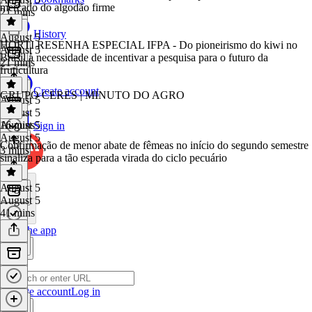
mercado do algodão firme
21 mins
History
August 5
HORTI RESENHA ESPECIAL IFPA - Do pioneirismo do kiwi no
August 5
Brasil à necessidade de incentivar a pesquisa para o futuro da
21 mins
fruticultura
Create account
GRUPO CERES | MINUTO DO AGRO
August 5
August 5
16 mins
August 5
Sign in
August 5
Confirmação de menor abate de fêmeas no início do segundo semestre
3 mins
sinaliza para a tão esperada virada do ciclo pecuário
August 5
August 5
41 mins
Get the app
Create account
Log in