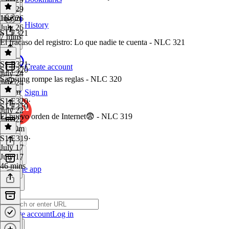
July 29
1h 3m
July 26
History
July 26
S1 E321
7 mins
El fracaso del registro: Lo que nadie te cuenta - NLC 321
S1 E321
·
Create account
S1 E320
July 24
Samsung rompe las reglas - NLC 320
July 24
1h 9m
Sign in
S1 E320
·
S1 E319
July 22
El nuevo orden de Internet😨 - NLC 319
July 22
1h 10m
S1 E319
·
July 17
July 17
46 mins
Get the app
Create account
Log in