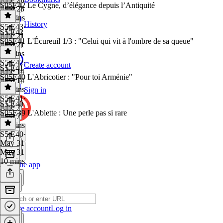
S05E42 Le Cygne, d’élégance depuis l’Antiquité
June 28
12 mins
History
S5 E43
·
S5 E42
June 21
S05E41 L'Écureuil 1/3 : "Celui qui vit à l'ombre de sa queue"
June 21
11 mins
S5 E42
·
Create account
S5 E41
June 14
S05E40 L'Abricotier : "Pour toi Arménie"
June 14
17 mins
Sign in
S5 E41
·
S5 E40
June 7
S05E39 L'Ablette : Une perle pas si rare
June 7
15 mins
S5 E40
·
May 31
May 31
10 mins
Get the app
Create account
Log in