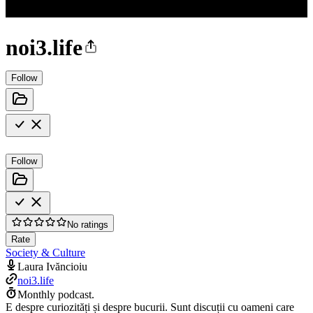
noi3.life
Follow
Follow
No ratings
Rate
Society & Culture
Laura Ivăncioiu
noi3.life
Monthly podcast.
E despre curiozități și despre bucurii. Sunt discuții cu oameni care