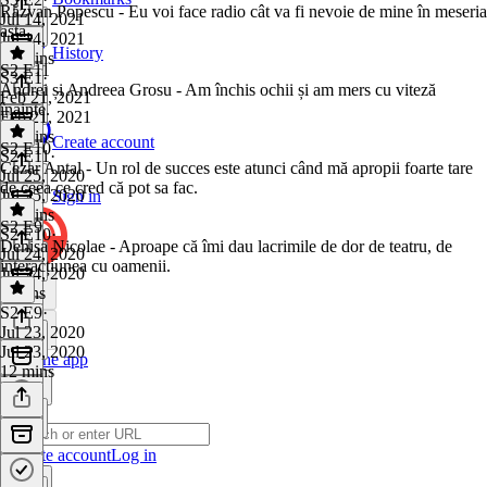
Răzvan Popescu - Eu voi face radio cât va fi nevoie de mine în meseria
Jul 14, 2021
asta.
Jul 14, 2021
History
37 mins
S2 E11
S3 E1
·
Andrei și Andreea Grosu - Am închis ochii și am mers cu viteză
Feb 21, 2021
înainte.
Feb 21, 2021
39 mins
Create account
S2 E10
S2 E11
·
Cezar Antal - Un rol de succes este atunci când mă apropii foarte tare
Jul 25, 2020
de ceea ce cred că pot sa fac.
Jul 25, 2020
Sign in
43 mins
S2 E9
S2 E10
·
Denisa Nicolae - Aproape că îmi dau lacrimile de dor de teatru, de
Jul 24, 2020
interacțiunea cu oamenii.
Jul 24, 2020
9 mins
S2 E9
·
Jul 23, 2020
Jul 23, 2020
Get the app
12 mins
Create account
Log in