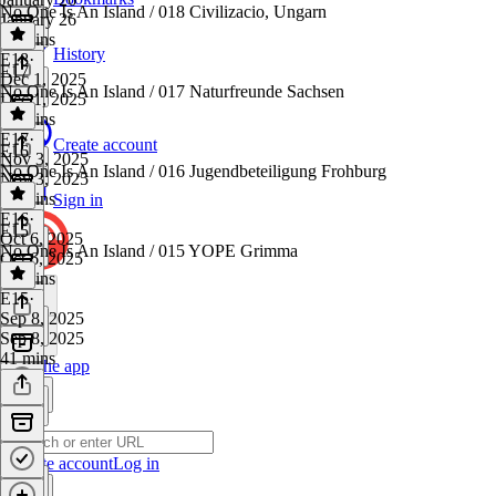
No One Is An Island / 018 Civilizacio, Ungarn
January 26
44 mins
History
E18
·
E17
Dec 1, 2025
No One Is An Island / 017 Naturfreunde Sachsen
Dec 1, 2025
45 mins
E17
·
Create account
E16
Nov 3, 2025
No One Is An Island / 016 Jugendbeteiligung Frohburg
Nov 3, 2025
38 mins
Sign in
E16
·
E15
Oct 6, 2025
No One Is An Island / 015 YOPE Grimma
Oct 6, 2025
39 mins
E15
·
Sep 8, 2025
Sep 8, 2025
41 mins
Get the app
Create account
Log in