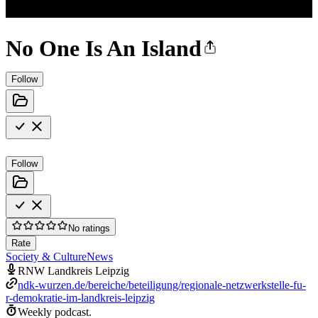
No One Is An Island
Follow
Follow
No ratings
Rate
Society & Culture
News
RNW Landkreis Leipzig
ndk-wurzen.de/bereiche/beteiligung/regionale-netzwerkstelle-fu-
r-demokratie-im-landkreis-leipzig
Weekly podcast.