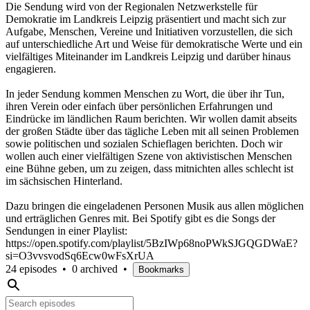
Die Sendung wird von der Regionalen Netzwerkstelle für
Demokratie im Landkreis Leipzig präsentiert und macht sich zur
Aufgabe, Menschen, Vereine und Initiativen vorzustellen, die sich
auf unterschiedliche Art und Weise für demokratische Werte und ein
vielfältiges Miteinander im Landkreis Leipzig und darüber hinaus
engagieren.
In jeder Sendung kommen Menschen zu Wort, die über ihr Tun,
ihren Verein oder einfach über persönlichen Erfahrungen und
Eindrücke im ländlichen Raum berichten. Wir wollen damit abseits
der großen Städte über das tägliche Leben mit all seinen Problemen
sowie politischen und sozialen Schieflagen berichten. Doch wir
wollen auch einer vielfältigen Szene von aktivistischen Menschen
eine Bühne geben, um zu zeigen, dass mitnichten alles schlecht ist
im sächsischen Hinterland.
Dazu bringen die eingeladenen Personen Musik aus allen möglichen
und erträglichen Genres mit. Bei Spotify gibt es die Songs der
Sendungen in einer Playlist:
https://open.spotify.com/playlist/5BzIWp68noPWkSJGQGDWaE?
si=O3vvsvodSq6Ecw0wFsXrUA
24 episodes
•
0 archived
•
Bookmarks