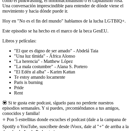
como el pinkwashing, el homonacionalismo o el capitalismo rosa.
Una conversación imprescindible para entender de dónde viene el
movimiento y hacia dónde puede ir.
Hoy en "No es el fin del mundo" hablamos de la lucha LGTBIQ+.
Este episodio se ha hecho en el marco de la beca GenEU.
Libros y películas:
"El que es digno de ser amado" - Abdelá Taia
"Una luz tímida" - África Alonso
"La herencia" - Matthew López
"La mala costumbre" - Alana S. Portero
"El Edén al alba" - Karim Kattan
Te estoy amando locamente
Paris is burning
Pride
Rent
💟 Si te gusta este podcast, síguelo para no perderte nuestros
episodios semanales. Y si puedes, ¡recomiéndanos a tus amigos,
conocidos y familia!
⭐️ Pon 5 estrellitas donde escuches el podcast (dale a la campana de
Spotify o YouTube, suscríbete desde iVoox, dale al "+" de arriba a la