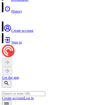
History
Create account
Sign in
Get the app
Create account
Log in