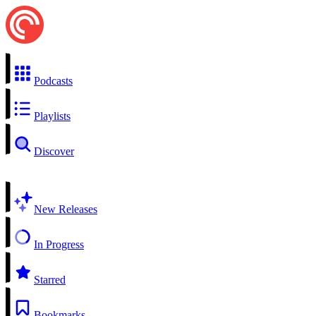
Podcasts
Playlists
Discover
New Releases
In Progress
Starred
Bookmarks