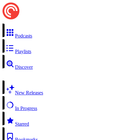
Podcasts
Playlists
Discover
New Releases
In Progress
Starred
Bookmarks