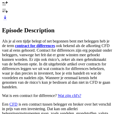
Episode Description
Als je al een tijdje belegt of net begonnen bent met beleggen heb je
de term
contract for differences
ook bekend als de afkorting CFD
vast al eens gehoord. Contract for differences zijn erg populair onder
beleggers, vanwege het feit dat er grote winsten mee geboekt
kunnen worden. Er zijn ook risico’s, zeker als men gebruikmaakt
van de hefboom optie. In dit uitgebreide artikel over contracts for
differences leggen we uit wat contracts for differences behelzen,
waar je dan precies in investeert, hoe je erin handelt en wat de
voordelen en nadelen zijn. Wanneer je eenmaal kennis hebt
genomen van de risico’s kun je beslissen al dan niet in CFD te gaan
handelen.
Wat is een contract for difference?
Wat zijn cfd's?
Een
CFD
is een contract tussen belegger en broker over het verschil
in prijs van een investering. Dat kan om allerlei
beleggingsinstrumenten gaan, zoals aandelen, grondstoffen, valuta