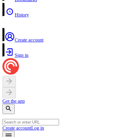
History
Create account
Sign in
Get the app
Create account
Log in