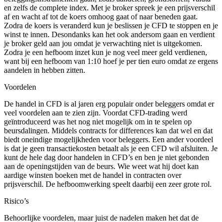
en zelfs de complete index. Met je broker spreek je een prijsverschil
af en wacht af tot de koers omhoog gaat of naar beneden gaat.
Zodra de koers is veranderd kun je beslissen je CFD te stoppen en je
winst te innen. Desondanks kan het ook andersom gaan en verdient
je broker geld aan jou omdat je verwachting niet is uitgekomen.
Zodra je een hefboom inzet kun je nog veel meer geld verdienen,
want bij een hefboom van 1:10 hoef je per tien euro omdat ze ergens
aandelen in hebben zitten.
Voordelen
De handel in CFD is al jaren erg populair onder beleggers omdat er
veel voordelen aan te zien zijn. Voordat CFD-trading werd
geïntroduceerd was het nog niet mogelijk om in te spelen op
beursdalingen. Middels contracts for differences kan dat wel en dat
biedt oneindige mogelijkheden voor beleggers. Een ander voordeel
is dat je geen transactiekosten betaalt als je een CFD wil afsluiten. Je
kunt de hele dag door handelen in CFD’s en ben je niet gebonden
aan de openingstijden van de beurs. Wie weet wat hij doet kan
aardige winsten boeken met de handel in contracten over
prijsverschil. De hefboomwerking speelt daarbij een zeer grote rol.
Risico’s
Behoorlijke voordelen, maar juist de nadelen maken het dat de