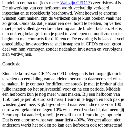
handel in contracten (lees meer:
Wat zijn CFD’s?
) zeer risicovol is.
De uitwerking van een hefboom wordt veelvuldig verkeerd
ingeschat en te rooskleurig beschouwd. Want hoewel je enorme
winsten kunt maken, zijn de verliezen die je kunt boeken vaak net
zo groot. Ondanks dat je maar een deel hoeft te betalen, bij verlies
moet je het volledige verloren bedrag aan de broker betalen. Het is
dan ook erg belangrijk om je goed te verdiepen en nooit zomaar te
beginnen met contracts for difference. De ervaring is helaas dat veel
ongeduldige investeerders te snel instappen in CFD’s en een groot
deel van hun vermogen zonder nadenken investeren en vervolgens
zien verdwijnen.
Conclusie
Sinds de komst van CFD’s en CFD beleggen is het mogelijk om in
te zetten op een daling van aandelenkoersen en daarmee veel winst
te maken. In je contract for difference spreek je met je broker af dat
jullie inzetten op het prijsverschil voor en na een periode. Middels
een hefboom kun je nog meer winst maken. Bij een hefboom van
1:50 hoef je per 50 euro zelf maar 1 euro in te leggen en toch pak je
winsten goed mee. Kijk bijvoorbeeld naar een indice die voor 100
euro werd gekocht en tegen 10% winst werd verkocht, dan neem jij
5 euro op dat aandeel, terwijl je er zelf maar 1 euro in gestopt hebt.
Dat is een enorme winst van maar liefst 400%. Vergeet alleen niet:
andersom werkt het ook en zo kan een hefboom ook tot ontzettend