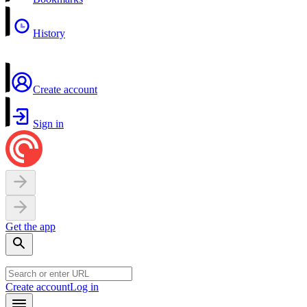
History
Create account
Sign in
Get the app
Create account
Log in