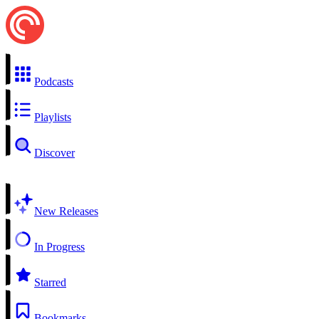
Podcasts
Playlists
Discover
New Releases
In Progress
Starred
Bookmarks