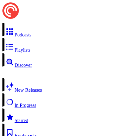
Podcasts
Playlists
Discover
New Releases
In Progress
Starred
Bookmarks