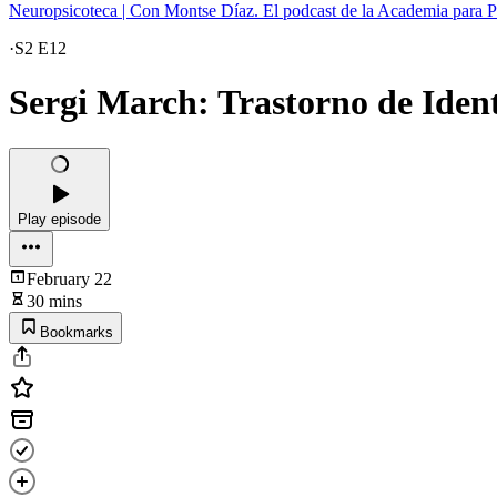
Neuropsicoteca | Con Montse Díaz. El podcast de la Academia para P
·
S2 E12
Sergi March: Trastorno de Ident
Play episode
February 22
30 mins
Bookmarks