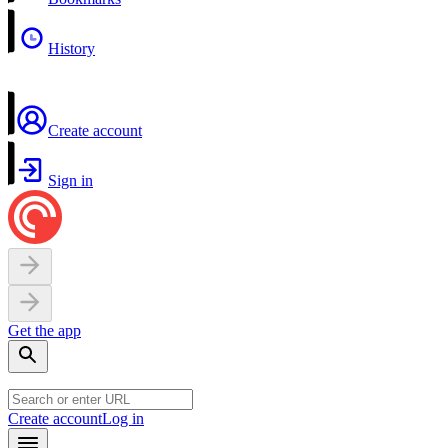
History
Create account
Sign in
Get the app
Create account
Log in