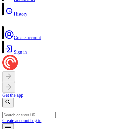
History
Create account
Sign in
Get the app
Create account
Log in