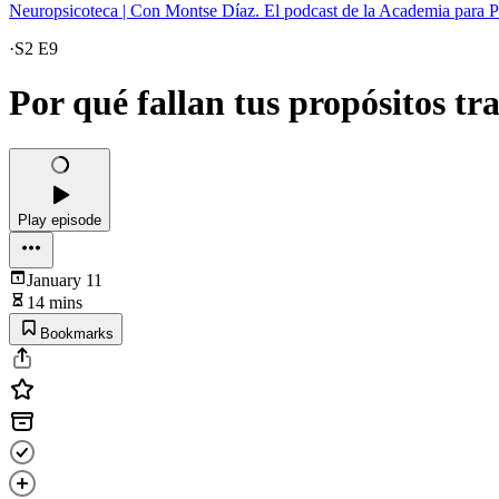
Neuropsicoteca | Con Montse Díaz. El podcast de la Academia para P
·
S2 E9
Por qué fallan tus propósitos tras
Play episode
January 11
14 mins
Bookmarks