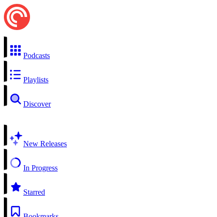
Podcasts
Playlists
Discover
New Releases
In Progress
Starred
Bookmarks