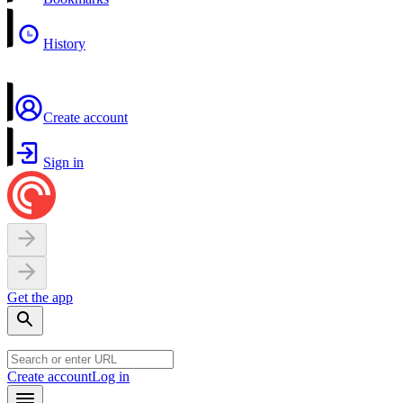
History
Create account
Sign in
Get the app
Create account
Log in