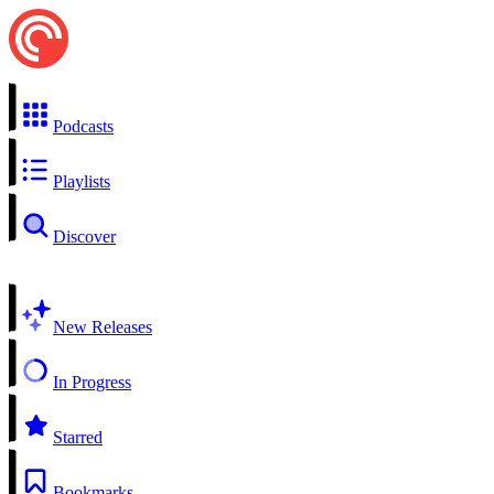
Podcasts
Playlists
Discover
New Releases
In Progress
Starred
Bookmarks