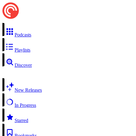
Podcasts
Playlists
Discover
New Releases
In Progress
Starred
Bookmarks