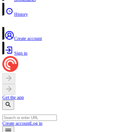
History
Create account
Sign in
Get the app
Create account
Log in