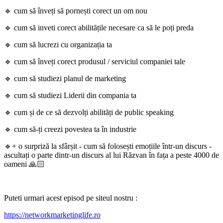
🔹 cum să înveți să pornești corect un om nou
🔹 cum să inveti corect abilitățile necesare ca să le poți preda
🔹 cum să lucrezi cu organizația ta
🔹 cum să înveți corect produsul / serviciul companiei tale
🔹 cum să studiezi planul de marketing
🔹 cum să studiezi Liderii din compania ta
🔹 cum și de ce să dezvolți abilități de public speaking
🔹 cum să-ți creezi povestea ta în industrie
🔹+ o surpriză la sfârșit - cum să folosești emoțiile într-un discurs -
ascultați o parte dintr-un discurs al lui Răzvan în fața a peste 4000 de
oameni 🙏🏻
Puteti urmari acest episod pe siteul nostru :
https://networkmarketinglife.ro