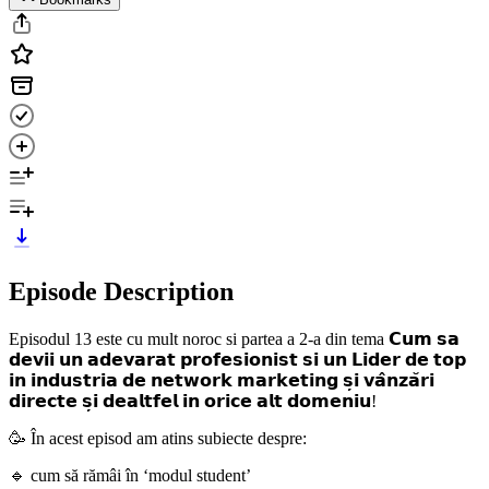
Episode Description
Episodul 13 este cu mult noroc si partea a 2-a din tema 𝗖𝘂𝗺 𝘀𝗮
𝗱𝗲𝘃𝗶𝗶 𝘂𝗻 𝗮𝗱𝗲𝘃𝗮𝗿𝗮𝘁 𝗽𝗿𝗼𝗳𝗲𝘀𝗶𝗼𝗻𝗶𝘀𝘁 𝘀𝗶 𝘂𝗻 𝗟𝗶𝗱𝗲𝗿 𝗱𝗲 𝘁𝗼𝗽
𝗶𝗻 𝗶𝗻𝗱𝘂𝘀𝘁𝗿𝗶𝗮 𝗱𝗲 𝗻𝗲𝘁𝘄𝗼𝗿𝗸 𝗺𝗮𝗿𝗸𝗲𝘁𝗶𝗻𝗴 𝘀̦𝗶 𝘃𝗮̂𝗻𝘇𝗮̆𝗿𝗶
𝗱𝗶𝗿𝗲𝗰𝘁𝗲 𝘀̦𝗶 𝗱𝗲𝗮𝗹𝘁𝗳𝗲𝗹 𝗶𝗻 𝗼𝗿𝗶𝗰𝗲 𝗮𝗹𝘁 𝗱𝗼𝗺𝗲𝗻𝗶𝘂!
🥳 În acest episod am atins subiecte despre:
🔹 cum să rămâi în ‘modul student’