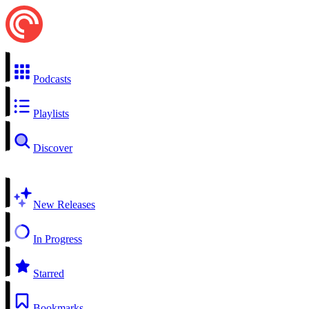
Podcasts
Playlists
Discover
New Releases
In Progress
Starred
Bookmarks