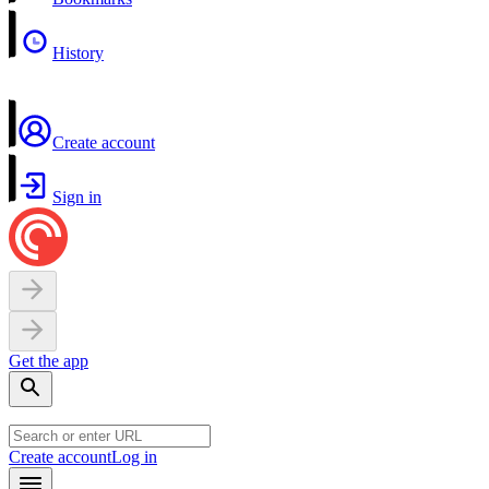
History
Create account
Sign in
Get the app
Create account
Log in