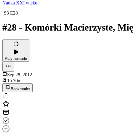
Nauka XXI wieku
·
S3 E28
#28 - Komórki Macierzyste, Mi
Play episode
Sep 28, 2012
1h 30m
Bookmarks