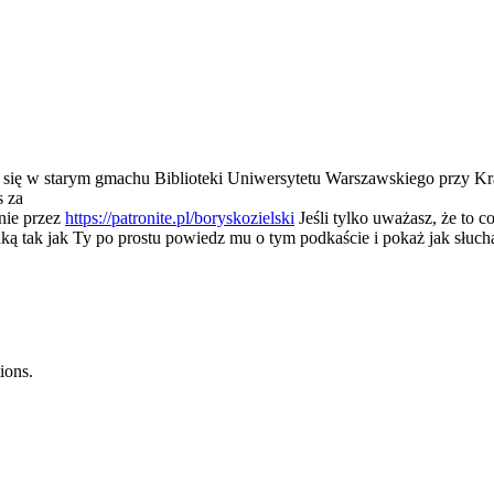
 się w starym gmachu Biblioteki Uniwersytetu Warszawskiego przy K
s za
nie przez
https://patronite.pl/boryskozielski
Jeśli tylko uważasz, że to c
nauką tak jak Ty po prostu powiedz mu o tym podkaście i pokaż jak słuc
ions.