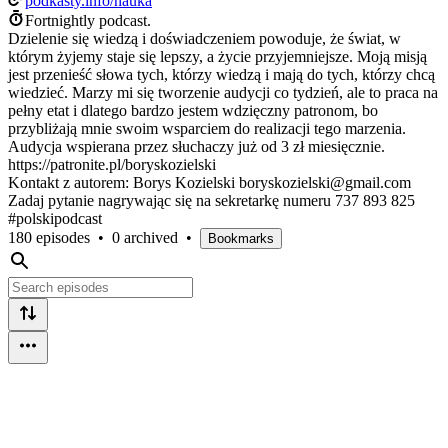
podkasty.info/nauka
Fortnightly podcast.
Dzielenie się wiedzą i doświadczeniem powoduje, że świat, w
którym żyjemy staje się lepszy, a życie przyjemniejsze. Moją misją
jest przenieść słowa tych, którzy wiedzą i mają do tych, którzy chcą
wiedzieć. Marzy mi się tworzenie audycji co tydzień, ale to praca na
pełny etat i dlatego bardzo jestem wdzięczny patronom, bo
przybliżają mnie swoim wsparciem do realizacji tego marzenia.
Audycja wspierana przez słuchaczy już od 3 zł miesięcznie.
https://patronite.pl/boryskozielski
Kontakt z autorem: Borys Kozielski boryskozielski@gmail.com
Zadaj pytanie nagrywając się na sekretarkę numeru 737 893 825
#polskipodcast
180 episodes
•
0 archived
•
Bookmarks