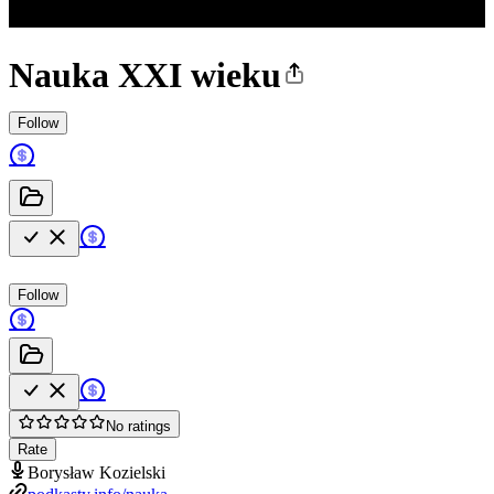
Nauka XXI wieku
Follow
Follow
No ratings
Rate
Borysław Kozielski