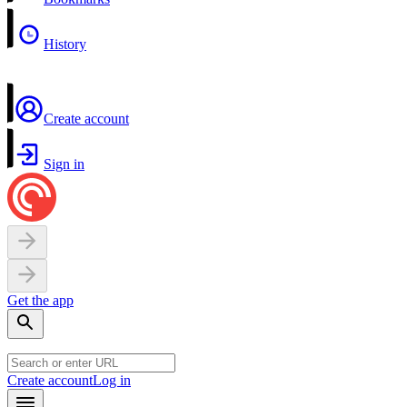
History
Create account
Sign in
Get the app
Create account
Log in