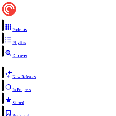
Podcasts
Playlists
Discover
New Releases
In Progress
Starred
Bookmarks