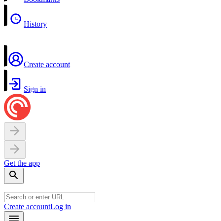
History
Create account
Sign in
Get the app
Create account
Log in