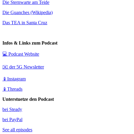
⁠⁠Die Sternwarte am Teide
⁠⁠Die Guanches (Wikipedia)
⁠⁠Das TEA in Santa Cruz
Infos & Links zum Podcast
⁠⁠💻 Podcast Website⁠⁠
⁠⁠✉️ der 5G Newsletter
⁠⁠📱Instagram⁠⁠
⁠⁠📱Threads
Unterstuetze den Podcast
⁠⁠bei Steady
⁠⁠bei PayPal
See all episodes