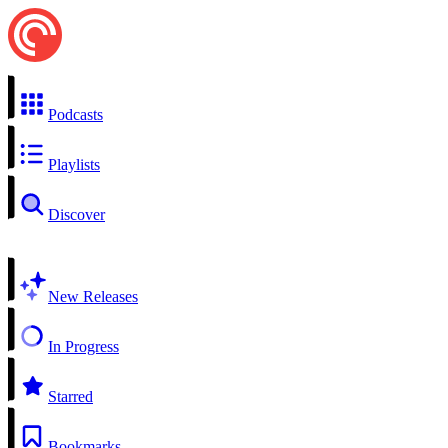
Podcasts
Playlists
Discover
New Releases
In Progress
Starred
Bookmarks