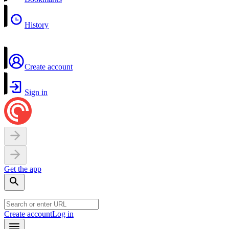
History
Create account
Sign in
Get the app
Create account
Log in