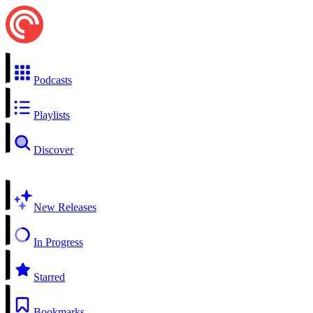
Podcasts
Playlists
Discover
New Releases
In Progress
Starred
Bookmarks