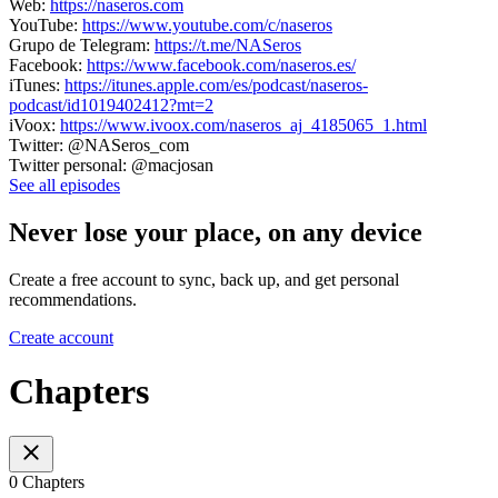
Web:
https://naseros.com
YouTube:
https://www.youtube.com/c/naseros
Grupo de Telegram:
https://t.me/NASeros
Facebook:
https://www.facebook.com/naseros.es/
iTunes:
https://itunes.apple.com/es/podcast/naseros-
podcast/id1019402412?mt=2
iVoox:
https://www.ivoox.com/naseros_aj_4185065_1.html
Twitter: @NASeros_com
Twitter personal: @macjosan
See all episodes
Never lose your place, on any device
Create a free account to sync, back up, and get personal
recommendations.
Create account
Chapters
0 Chapters