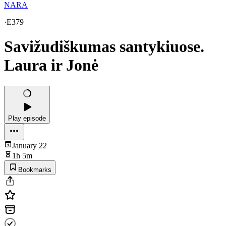
NARA
·
E379
Savižudiškumas santykiuose.
Laura ir Jonė
Play episode
January 22
1h 5m
Bookmarks