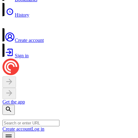
History
Create account
Sign in
Get the app
Create account
Log in