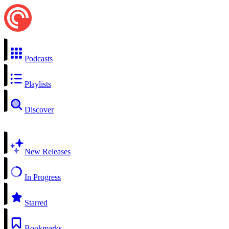
Podcasts
Playlists
Discover
New Releases
In Progress
Starred
Bookmarks