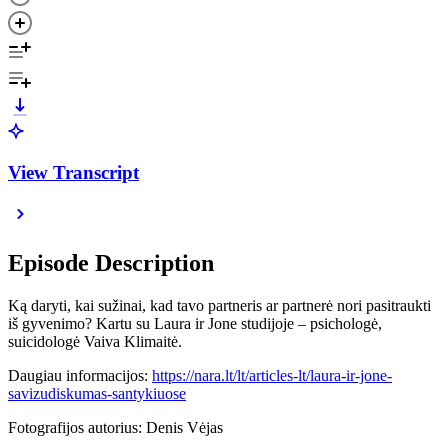
View Transcript
Episode Description
Ką daryti, kai sužinai, kad tavo partneris ar partnerė nori pasitraukti
iš gyvenimo? Kartu su Laura ir Jone studijoje – psichologė,
suicidologė Vaiva Klimaitė.
Daugiau informacijos:
https://nara.lt/lt/articles-lt/laura-ir-jone-
savizudiskumas-santykiuose
Fotografijos autorius: Denis Vėjas