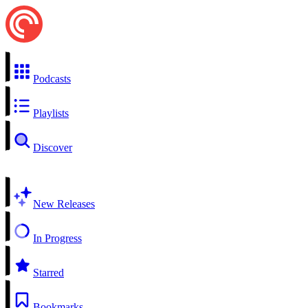
Podcasts
Playlists
Discover
New Releases
In Progress
Starred
Bookmarks