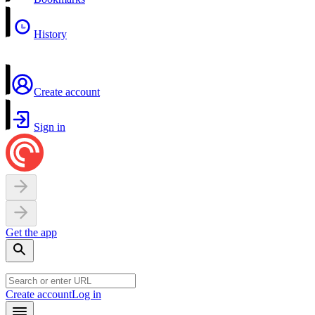
History
Create account
Sign in
Get the app
Create account
Log in