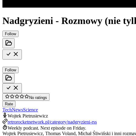
Nadgryzieni - Rozmowy (nie tylk
Follow
Follow
No ratings
Rate
Tech
News
Science
Wojtek Pietrusiewicz
retrorocketnetwork.pl/category/nadgryzieni-rss
Weekly podcast.
Next episode on
Friday
.
Wojtek Pietrusiewicz, Thomas Voland, Michał Śliwiński i inni rozmaw