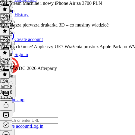
594: Steam Machine i nowy iPhone Air za 3700 PLN
July 2
3h 40m
History
E594
·
E593
June 25
593: Nasza pierwsza drukarka 3D – co musimy wiedzieć
June 25
1h 17m
E593
·
Create account
E592
June 18
592: Kto kłamie? Apple czy UE? Wrażenia prosto z Apple Park po
June 18
3h 6m
Sign in
E592
·
E591
June 12
591: WWDC 2026 Afterparty
June 12
3h 14m
E591
·
June 8
June 8
1h 37m
Get the app
Create account
Log in