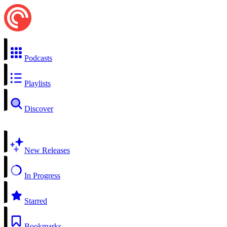
Podcasts
Playlists
Discover
New Releases
In Progress
Starred
Bookmarks