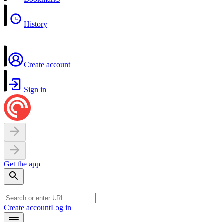
History
Create account
Sign in
Get the app
Create account
Log in