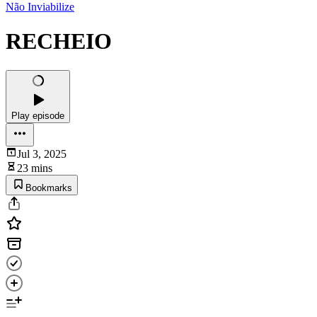
Não Inviabilize
RECHEIO
Play episode
Jul 3, 2025
23 mins
Bookmarks