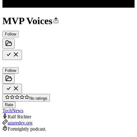
MVP Voices
Follow
Follow
No ratings
Rate
Tech
News
Ralf Richter
azuredev.org
Fortnightly podcast.