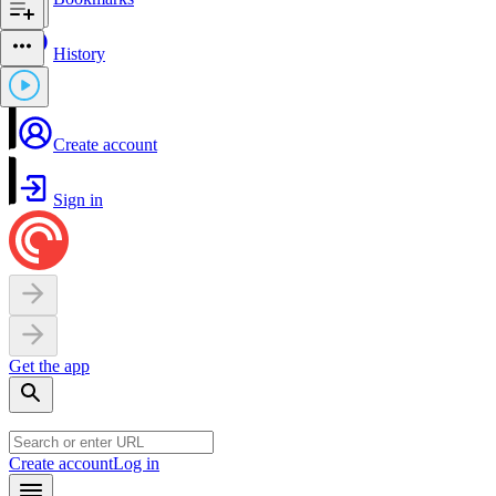
History
Create account
Sign in
Get the app
Create account
Log in