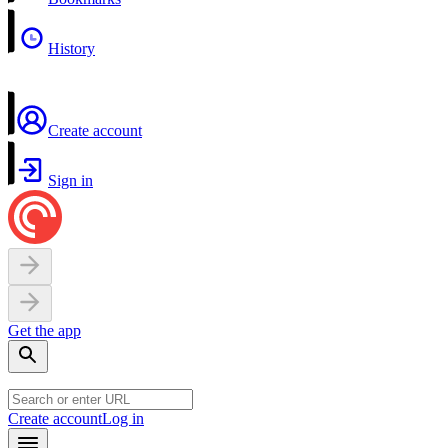
History
Create account
Sign in
Get the app
Create account
Log in