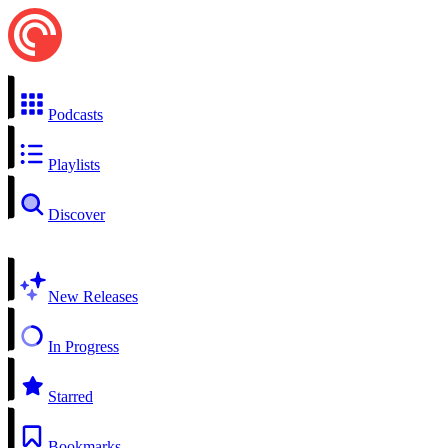
Podcasts
Playlists
Discover
New Releases
In Progress
Starred
Bookmarks