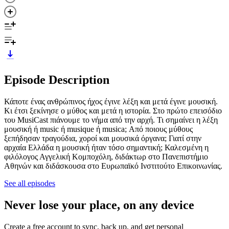
Episode Description
Κάποτε ένας ανθρώπινος ήχος έγινε λέξη και μετά έγινε μουσική.
Κι έτσι ξεκίνησε ο μύθος και μετά η ιστορία. Στο πρώτο επεισόδιο
του MusiCast πιάνουμε το νήμα από την αρχή. Τι σημαίνει η λέξη
μουσική ή music ή musique ή musica; Από ποιους μύθους
ξεπήδησαν τραγούδια, χοροί και μουσικά όργανα; Γιατί στην
αρχαία Ελλάδα η μουσική ήταν τόσο σημαντική; Καλεσμένη η
φιλόλογος Αγγελική Κομποχόλη, διδάκτωρ στο Πανεπιστήμιο
Αθηνών και διδάσκουσα στο Ευρωπαϊκό Ινστιτούτο Επικοινωνίας.
See all episodes
Never lose your place, on any device
Create a free account to sync, back up, and get personal