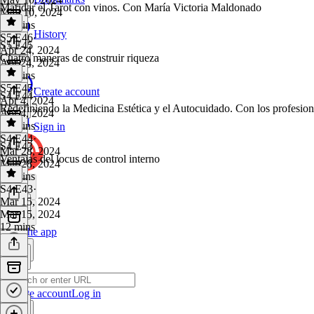
Maridar el Tarot con vinos. Con María Victoria Maldonado
May 10, 2024
17 mins
History
S5 E46
·
S5 E45
Apr 24, 2024
Cuatro maneras de construir riqueza
Apr 24, 2024
31 mins
S5 E45
·
Create account
S4 E44
Apr 4, 2024
Redefiniendo la Medicina Estética y el Autocuidado. Con los profesion
Apr 4, 2024
23 mins
Sign in
S4 E44
·
S4 E43
Mar 28, 2024
Ventajas del locus de control interno
Mar 28, 2024
42 mins
S4 E43
·
Mar 15, 2024
Mar 15, 2024
12 mins
Get the app
Create account
Log in