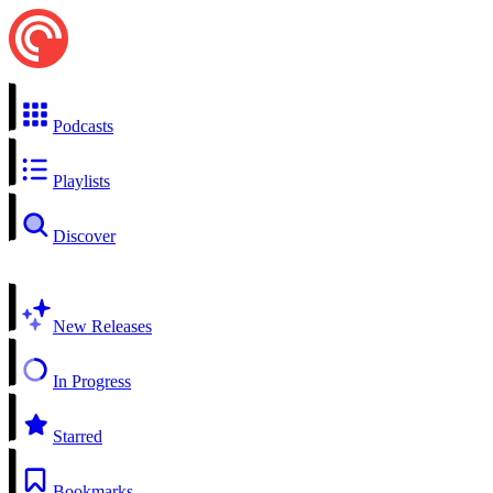
Podcasts
Playlists
Discover
New Releases
In Progress
Starred
Bookmarks