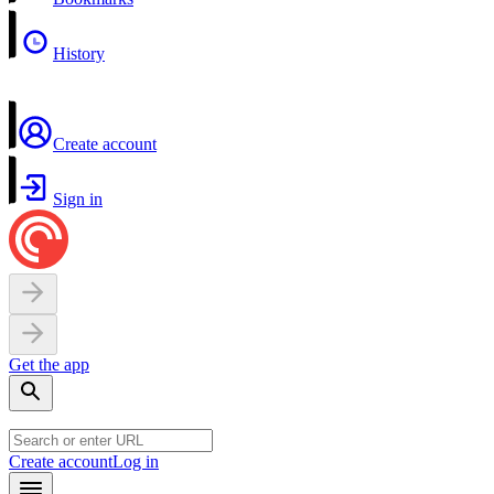
History
Create account
Sign in
Get the app
Create account
Log in