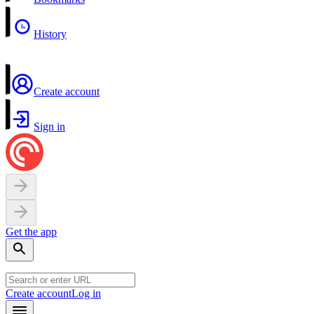
History
Create account
Sign in
Get the app
Create account
Log in