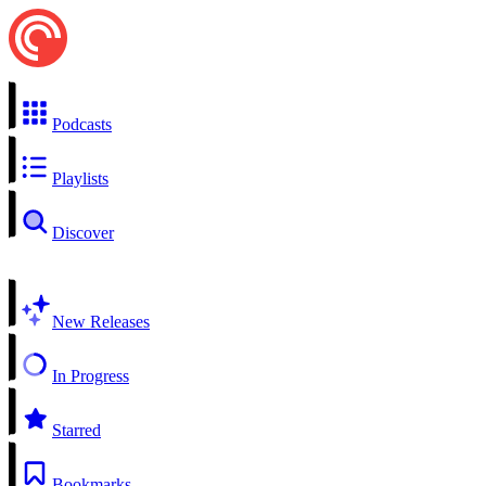
Podcasts
Playlists
Discover
New Releases
In Progress
Starred
Bookmarks