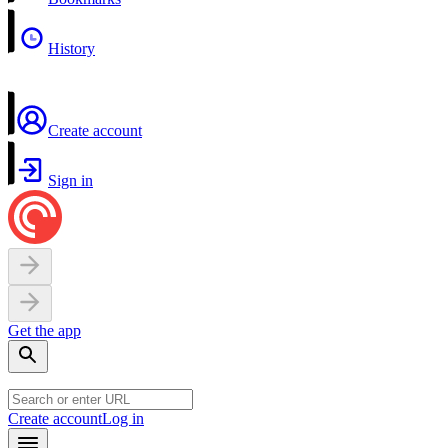
History
Create account
Sign in
Get the app
Create account
Log in