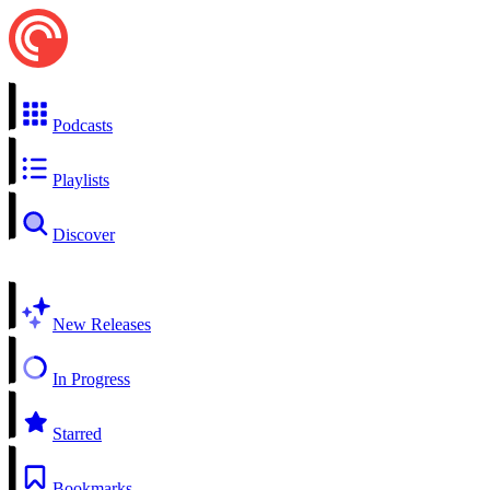
Podcasts
Playlists
Discover
New Releases
In Progress
Starred
Bookmarks