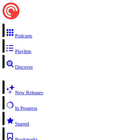
Podcasts
Playlists
Discover
New Releases
In Progress
Starred
Bookmarks