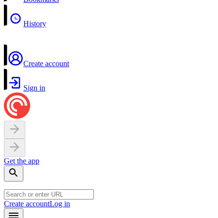
History
Create account
Sign in
Get the app
Create account
Log in