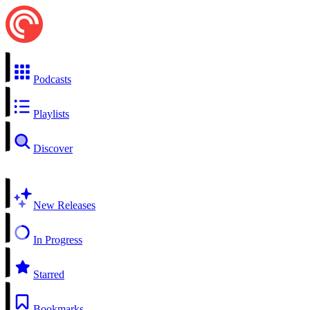
Podcasts
Playlists
Discover
New Releases
In Progress
Starred
Bookmarks