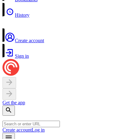
History
Create account
Sign in
Get the app
Create account
Log in