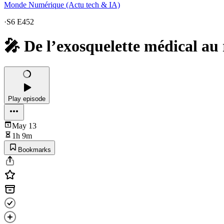
Monde Numérique (Actu tech & IA)
·
S6 E452
🎤 De l’exosquelette médical a
Play episode
May 13
1h 9m
Bookmarks