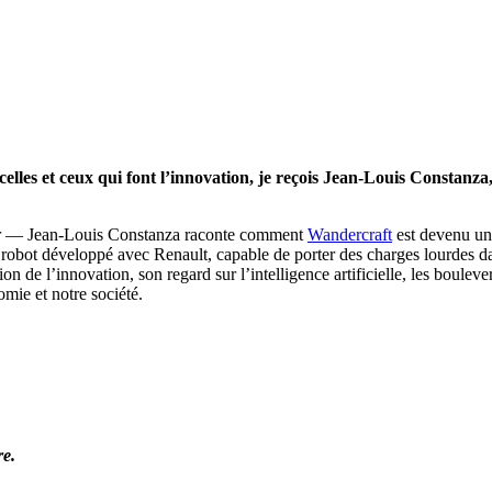
es et ceux qui font l’innovation, je reçois Jean‑Louis Constanza,
her — Jean‑Louis Constanza raconte comment
Wandercraft
est devenu un 
e robot développé avec Renault, capable de porter des charges lourdes da
n de l’innovation, son regard sur l’intelligence artificielle, les boulever
mie et notre société.
re.