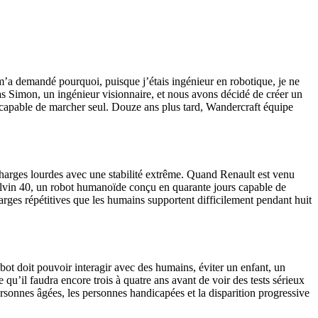
 m’a demandé pourquoi, puisque j’étais ingénieur en robotique, je ne
las Simon, un ingénieur visionnaire, et nous avons décidé de créer un
e capable de marcher seul. Douze ans plus tard, Wandercraft équipe
charges lourdes avec une stabilité extrême. Quand Renault est venu
 Calvin 40, un robot humanoïde conçu en quarante jours capable de
harges répétitives que les humains supportent difficilement pendant huit
obot doit pouvoir interagir avec des humains, éviter un enfant, un
u’il faudra encore trois à quatre ans avant de voir des tests sérieux
ersonnes âgées, les personnes handicapées et la disparition progressive