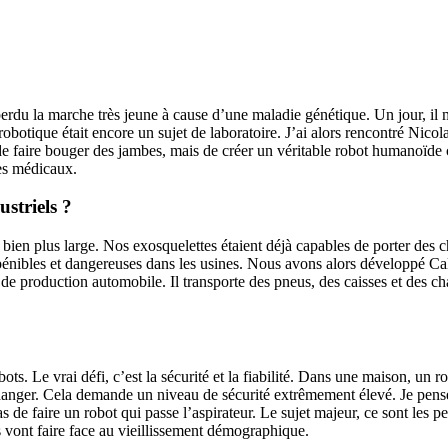
 perdu la marche très jeune à cause d’une maladie génétique. Un jour, il
robotique était encore un sujet de laboratoire. J’ai alors rencontré Nico
 de faire bouger des jambes, mais de créer un véritable robot humanoïd
es médicaux.
striels ?
bien plus large. Nos exosquelettes étaient déjà capables de porter des 
âches pénibles et dangereuses dans les usines. Nous avons alors développé
s de production automobile. Il transporte des pneus, des caisses et des c
. Le vrai défi, c’est la sécurité et la fiabilité. Dans une maison, un r
danger. Cela demande un niveau de sécurité extrêmement élevé. Je pense q
de faire un robot qui passe l’aspirateur. Le sujet majeur, ce sont les p
 vont faire face au vieillissement démographique.