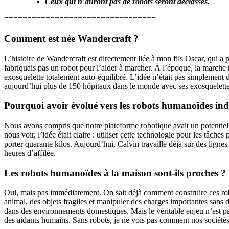
Ceux qui n’auront pas de robots seront déclassés.
=================================
Comment est née Wandercraft ?
L’histoire de Wandercraft est directement liée à mon fils Oscar, qui a
fabriquais pas un robot pour l’aider à marcher. À l’époque, la marche 
exosquelette totalement auto-équilibré. L’idée n’était pas simplement
aujourd’hui plus de 150 hôpitaux dans le monde avec ses exosquelett
Pourquoi avoir évolué vers les robots humanoïdes indu
Nous avons compris que notre plateforme robotique avait un potentiel 
nous voir, l’idée était claire : utiliser cette technologie pour les t
porter quarante kilos. Aujourd’hui, Calvin travaille déjà sur des ligne
heures d’affilée.
Les robots humanoïdes à la maison sont-ils proches ?
Oui, mais pas immédiatement. On sait déjà comment construire ces robots
animal, des objets fragiles et manipuler des charges importantes sans 
dans des environnements domestiques. Mais le véritable enjeu n’est pas 
des aidants humains. Sans robots, je ne vois pas comment nos sociétés