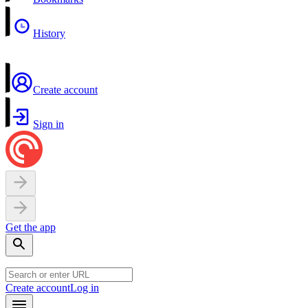
History
Create account
Sign in
Get the app
Create account
Log in