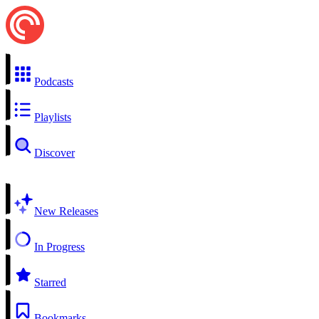
Podcasts
Playlists
Discover
New Releases
In Progress
Starred
Bookmarks