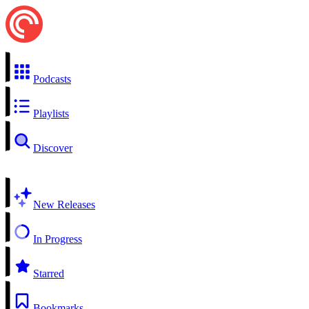
Podcasts
Playlists
Discover
New Releases
In Progress
Starred
Bookmarks