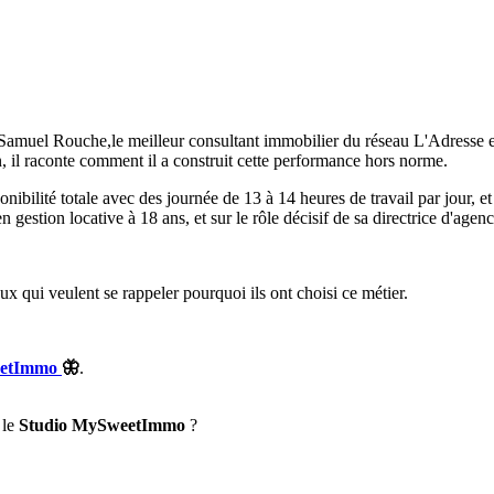
d. Samuel Rouche,le meilleur consultant immobilier du réseau L'Adress
, il raconte comment il a construit cette performance hors norme.
bilité totale avec des journée de 13 à 14 heures de travail par jour, e
n gestion locative à 18 ans, et sur le rôle décisif de sa directrice d'age
x qui veulent se rappeler pourquoi ils ont choisi ce métier.
etImmo
🦋
.
 le
Studio MySweetImmo
?