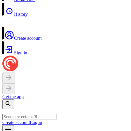
History
Create account
Sign in
Get the app
Create account
Log in