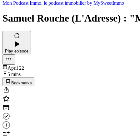
Mon Podcast Immo, le podcast immobilier by MySweetImmo
Samuel Rouche (L'Adresse) : "Mo
Play episode
April 22
5 mins
Bookmarks