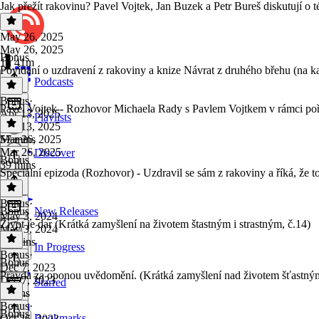
Jak přežít rakovinu? Pavel Vojtek, Jan Buzek a Petr Bureš diskutují o
May 26, 2025
May 26, 2025
Bonus
1h 41m
Povídání o uzdravení z rakoviny a knize Návrat z druhého břehu
Podcasts
Bonus
·
Pavel Vojtek - Rozhovor Michaela Rady s Pavlem Vojtkem v rámci po
Apr 13, 2025
Playlists
Apr 13, 2025
57 mins
Mar 26, 2025
Mar 26, 2025
Discover
Bonus
39 mins
Speciální epizoda (Rozhovor) - Uzdravil se sám z rakoviny a říká, že to
Bonus
·
Bonus
New Releases
May 3, 2024
Život je dar (Krátká zamyšlení na životem štastným i strastným, č.14)
May 3, 2024
28 mins
In Progress
Bonus
·
Bonus
Dec 7, 2023
Pravda za oponou uvědomění. (Krátká zamyšlení nad životem šťastným 
Dec 7, 2023
Starred
2 mins
Bonus
·
Bonus
Bookmarks
Oct 26, 2023