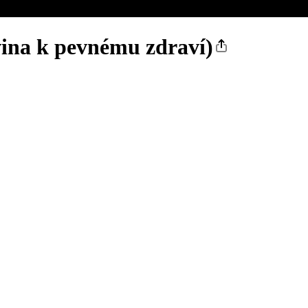
vina k pevnému zdraví)