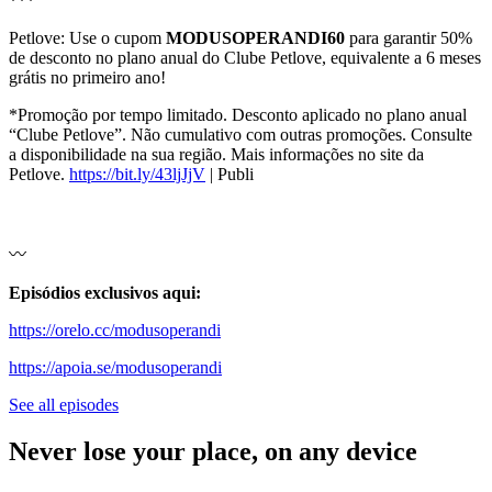
***
Petlove: Use o cupom
MODUSOPERANDI60
para garantir 50%
de desconto no plano anual do Clube Petlove, equivalente a 6 meses
grátis no primeiro ano!
*Promoção por tempo limitado. Desconto aplicado no plano anual
“Clube Petlove”. Não cumulativo com outras promoções. Consulte
a disponibilidade na sua região. Mais informações no site da
Petlove.
https://bit.ly/43ljJjV
| Publi
〰️
Episódios exclusivos aqui:
https://orelo.cc/modusoperandi
https://apoia.se/modusoperandi
See all episodes
Never lose your place, on any device