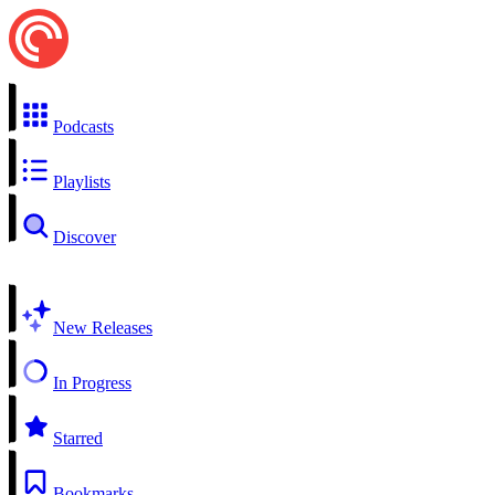
Podcasts
Playlists
Discover
New Releases
In Progress
Starred
Bookmarks