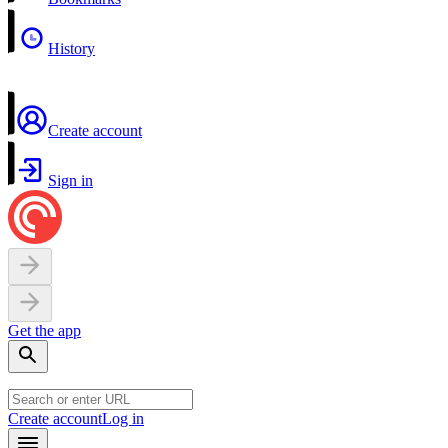
History
Create account
Sign in
Get the app
Create account
Log in