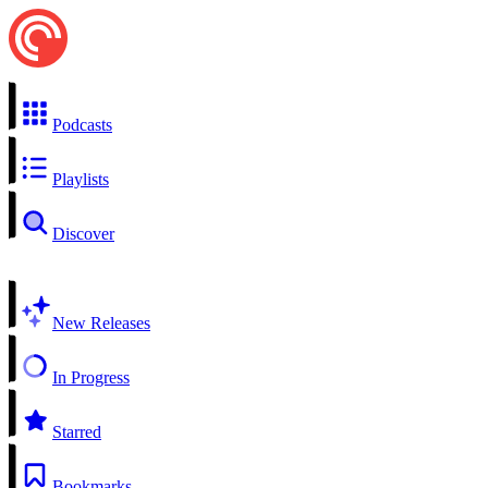
Podcasts
Playlists
Discover
New Releases
In Progress
Starred
Bookmarks