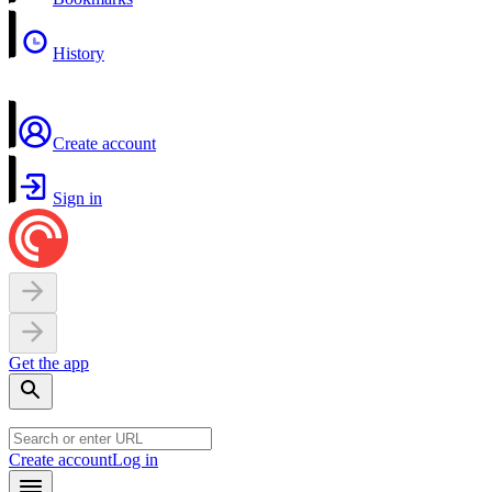
History
Create account
Sign in
Get the app
Create account
Log in