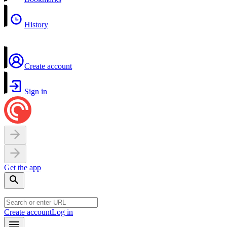
History
Create account
Sign in
Get the app
Create account
Log in