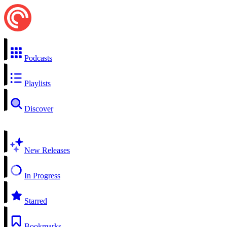
Podcasts
Playlists
Discover
New Releases
In Progress
Starred
Bookmarks