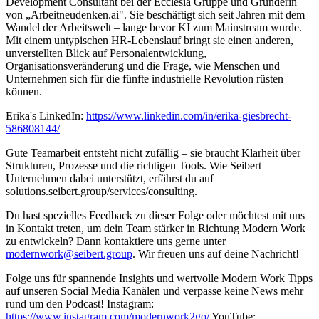
Development Consultant bei der Ecclesia Gruppe und Gründerin
von „Arbeitneudenken.ai". Sie beschäftigt sich seit Jahren mit dem
Wandel der Arbeitswelt – lange bevor KI zum Mainstream wurde.
Mit einem untypischen HR-Lebenslauf bringt sie einen anderen,
unverstellten Blick auf Personalentwicklung,
Organisationsveränderung und die Frage, wie Menschen und
Unternehmen sich für die fünfte industrielle Revolution rüsten
können.
Erika's LinkedIn:
https://www.linkedin.com/in/erika-giesbrecht-
586808144/
Gute Teamarbeit entsteht nicht zufällig – sie braucht Klarheit über
Strukturen, Prozesse und die richtigen Tools. Wie Seibert
Unternehmen dabei unterstützt, erfährst du auf
solutions.seibert.group/services/consulting.
Du hast spezielles Feedback zu dieser Folge oder möchtest mit uns
in Kontakt treten, um dein Team stärker in Richtung Modern Work
zu entwickeln? Dann kontaktiere uns gerne unter
modernwork@seibert.group
. Wir freuen uns auf deine Nachricht!
Folge uns für spannende Insights und wertvolle Modern Work Tipps
auf unseren Social Media Kanälen und verpasse keine News mehr
rund um den Podcast! Instagram:
https://www.instagram.com/modernwork2go/
YouTube: