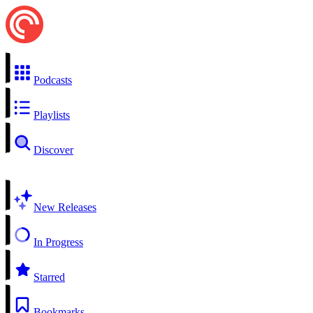
Podcasts
Playlists
Discover
New Releases
In Progress
Starred
Bookmarks