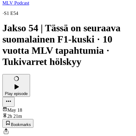
MLV Podcast
·
S1 E54
Jakso 54 | Tässä on seuraava
suomalainen F1-kuski · 10
vuotta MLV tapahtumia ·
Tukivarret hölskyy
Play episode
May 18
2h 21m
Bookmarks