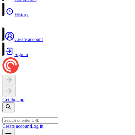
History
Create account
Sign in
Get the app
Create account
Log in