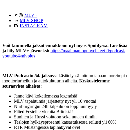
​🫵🏼
MLV+
​🧢
MLV SHOP
​📸
INSTAGRAM
Voit kuunnella jaksot ennakkoon nyt myös Spotifyssa. Lue lisää
ja liity MLV+ jäseneksi:
https://maailmanlopunvehkeet.fi/podcast-
youtube/#mlvplus
MLV Podcastin 54. jaksoss
a käsittelyssä tuttuun tapaan tuoreimpia
moottoriurheilun ja autokulttuurin aiheita.
Keskustelemme
seuraavista aiheista:
Janne kävi kokeilemassa legendsiä!​
​MLV tapahtumia järjestetty nyt yli 10 vuotta!
​Nürburgringin 24h kilpailu on loppuunmyyty
​Fitted Festeille vieraita Briteistä!
​Suninen ja Hussi voittoon sekä uuteen tiimiin
​Teslojen hylkäysprosentti katsastuksessa reilusti yli 60%
​RTR Mustangeissa läpinäkyvät ovet