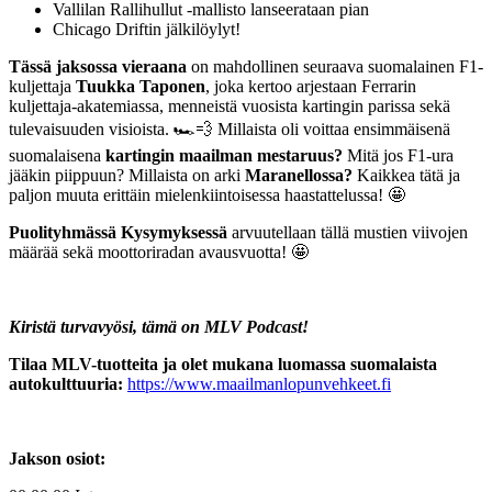
​Vallilan Rallihullut -mallisto lanseerataan pian
​Chicago Driftin jälkilöylyt!
Tässä jaksossa vieraana
on mahdollinen seuraava suomalainen F1-
kuljettaja
Tuukka Taponen
, joka kertoo arjestaan Ferrarin
kuljettaja-akatemiassa, menneistä vuosista kartingin parissa sekä
tulevaisuuden visioista. 🏎️💨 Millaista oli voittaa ensimmäisenä
suomalaisena
kartingin maailman mestaruus?
Mitä jos F1-ura
jääkin piippuun? Millaista on arki
Maranellossa?
Kaikkea tätä ja
paljon muuta erittäin mielenkiintoisessa haastattelussa! 🤩
Puolityhmässä Kysymyksessä
arvuutellaan tällä mustien viivojen
määrää sekä moottoriradan avausvuotta! 🤩
Kiristä turvavyösi, tämä on MLV Podcast!
Tilaa MLV-tuotteita ja olet mukana luomassa suomalaista
autokulttuuria:
https://www.maailmanlopunvehkeet.fi
Jakson osiot: