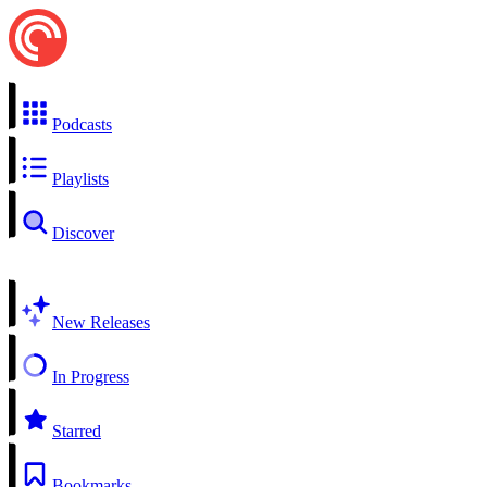
Podcasts
Playlists
Discover
New Releases
In Progress
Starred
Bookmarks