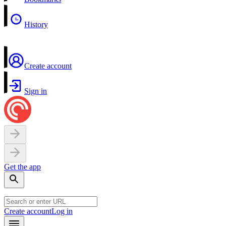
History
Create account
Sign in
Get the app
Create account
Log in