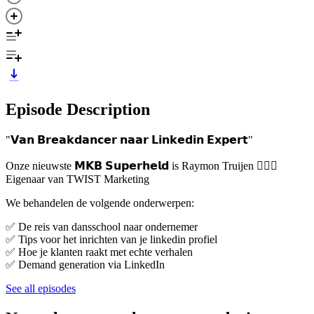
Episode Description
"𝗩𝗮𝗻 𝗕𝗿𝗲𝗮𝗸𝗱𝗮𝗻𝗰𝗲𝗿 𝗻𝗮𝗮𝗿 𝗟𝗶𝗻𝗸𝗲𝗱𝗶𝗻 𝗘𝘅𝗽𝗲𝗿𝘁"
Onze nieuwste 𝗠𝗞𝗕 𝗦𝘂𝗽𝗲𝗿𝗵𝗲𝗹𝗱 is Raymon Truijen 🦸🏻‍♂️
Eigenaar van TWIST Marketing
We behandelen de volgende onderwerpen:
✅ De reis van dansschool naar ondernemer
✅ Tips voor het inrichten van je linkedin profiel
✅ Hoe je klanten raakt met echte verhalen
✅ Demand generation via LinkedIn
See all episodes