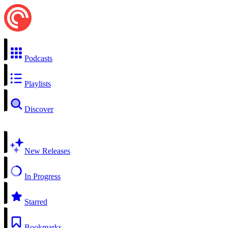
Podcasts
Playlists
Discover
New Releases
In Progress
Starred
Bookmarks