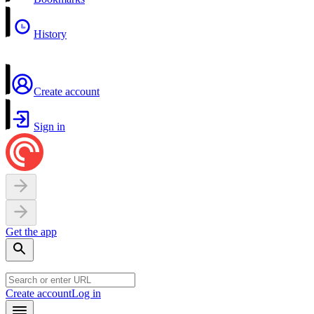
History
Create account
Sign in
Get the app
Create account
Log in