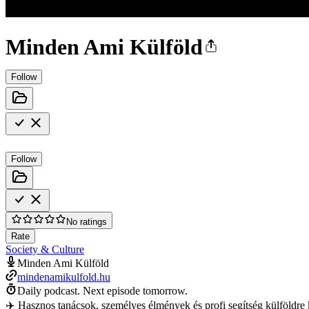
Minden Ami Külföld
Follow
Follow
No ratings
Rate
Society & Culture
Minden Ami Külföld
mindenamikulfold.hu
Daily podcast.
Next episode tomorrow.
✈️ Hasznos tanácsok, személyes élmények és profi segítség külföldre