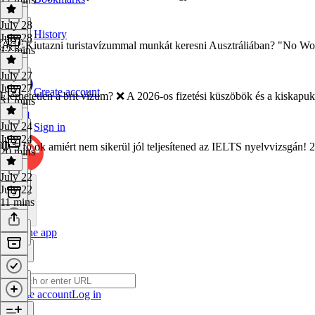
July 28
History
July 28
🇦🇺 Kiutazni turistavízummal munkát keresni Ausztráliában? "No Wo
12 mins
July 27
July 27
Create account
Elérhetetlen a brit vízum? ❌ A 2026-os fizetési küszöbök és a kiskap
31 mins
July 24
Sign in
July 24
🛑 5 fő ok amiért nem sikerül jól teljesítened az IELTS nyelvvizsgán!
20 mins
July 22
July 22
11 mins
Get the app
Create account
Log in