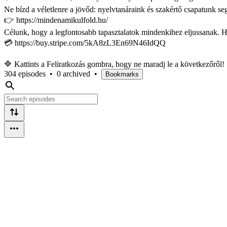
Ne bízd a véletlenre a jövőd: nyelvtanáraink és szakértő csapatunk se
👉 https://mindenamikulfold.hu/
Célunk, hogy a legfontosabb tapasztalatok mindenkihez eljussanak. Ha 
💳 https://buy.stripe.com/5kA8zL3En69N46IdQQ
🔷 Kattints a Feliratkozás gombra, hogy ne maradj le a következőről!
304 episodes
•
0 archived
•
Bookmarks