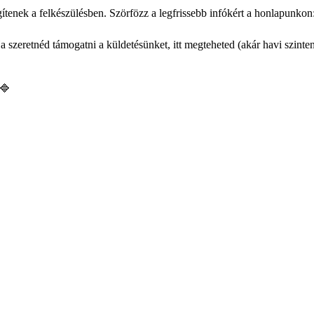
gítenek a felkészülésben. Szörfözz a legfrissebb infókért a honlapunkon
szeretnéd támogatni a küldetésünket, itt megteheted (akár havi szinten 
 🔷