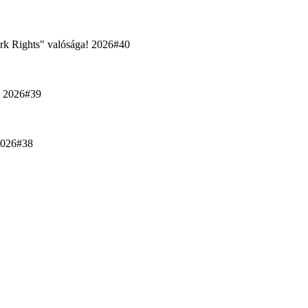
rk Rights" valósága! 2026#40
uk 2026#39
 2026#38