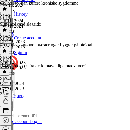
Celleterapi kan kurere kroniske sygdomme
Feb 13, 2024
15 mins
History
S1 E6
·
S1 E5
Jan 11, 2024
Sundhed med slagside
Jan 11, 2024
15 mins
S1 E5
·
Create account
S1 E4
Dec 12, 2023
Fremtidens grønne investeringer bygger på biologi
Dec 12, 2023
19 mins
Sign in
S1 E4
·
S1 E3
Nov 14, 2023
Hvad holder os fra de klimavenlige madvaner?
Nov 14, 2023
18 mins
S1 E3
·
Oct 10, 2023
Oct 10, 2023
23 mins
Get the app
Create account
Log in