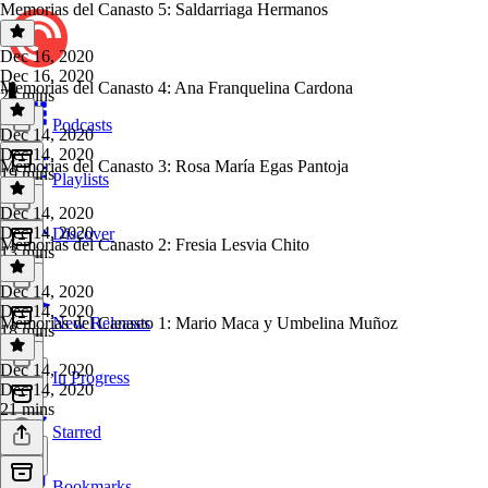
Memorias del Canasto 5: Saldarriaga Hermanos
Dec 16, 2020
Dec 16, 2020
Memorias del Canasto 4: Ana Franquelina Cardona
23 mins
Podcasts
Dec 14, 2020
Dec 14, 2020
Memorias del Canasto 3: Rosa María Egas Pantoja
19 mins
Playlists
Dec 14, 2020
Dec 14, 2020
Discover
Memorias del Canasto 2: Fresia Lesvia Chito
13 mins
Dec 14, 2020
Dec 14, 2020
Memorias del Canasto 1: Mario Maca y Umbelina Muñoz
New Releases
18 mins
Dec 14, 2020
In Progress
Dec 14, 2020
21 mins
Starred
Bookmarks