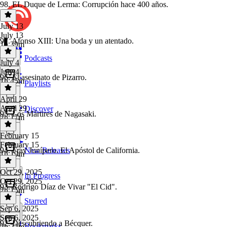
98. EL Duque de Lerma: Corrupción hace 400 años.
July 13
July 13
97. Afonso XIII: Una boda y un atentado.
1h 39m
Podcasts
July 4
July 4
96. El asesinato de Pizarro.
1h 45m
Playlists
April 29
April 29
Discover
95. Los Mártires de Nagasaki.
2h 17m
February 15
February 15
94. Fray Junípero. El Apóstol de California.
New Releases
1h 19m
Oct 29, 2025
In Progress
Oct 29, 2025
93. Rodrigo Díaz de Vivar "El Cid".
2h 15m
Starred
Sep 6, 2025
Sep 6, 2025
92. Descubriendo a Bécquer.
Bookmarks
2h 22m