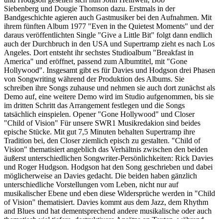
Siebenberg und Dougie Thomson dazu. Erstmals in der
Bandgeschichte agieren auch Gastmusiker bei den Aufnahmen. Mit
ihrem fünften Album 1977 "Even in the Quietest Moments" und der
daraus veröffentlichten Single "Give a Little Bit" folgt dann endlich
auch der Durchbruch in den USA und Supertramp zieht es nach Los
Angeles. Dort entsteht ihr sechstes Studioalbum "Breakfast in
America" und eröffnet, passend zum Albumtitel, mit "Gone
Hollywood". Insgesamt gibt es für Davies und Hodgson drei Phasen
von Songwriting während der Produktion des Albums. Sie
schreiben ihre Songs zuhause und nehmen sie auch dort zunächst als
Demo auf, eine weitere Demo wird im Studio aufgenommen, bis sie
im dritten Schritt das Arrangement festlegen und die Songs
tatsächlich einspielen. Opener "Gone Hollywood" und Closer
"Child of Vision" Für unsere SWR1 Musikredakion sind beides
epische Stücke. Mit gut 7,5 Minuten behalten Supertramp ihre
Tradition bei, den Closer ziemlich episch zu gestalten. "Child of
Vision" thematisiert angeblich das Verhältnis zwischen den beiden
äußerst unterschiedlichen Songwriter-Persönlichkeiten: Rick Davies
und Roger Hudgson. Hodgson hat den Song geschrieben und dabei
möglicherweise an Davies gedacht. Die beiden haben gänzlich
unterschiedliche Vorstellungen vom Leben, nicht nur auf
musikalischer Ebene und eben diese Widersprüche werden in "Child
of Vision" thematisiert. Davies kommt aus dem Jazz, dem Rhythm
and Blues und hat dementsprechend andere musikalische oder auch