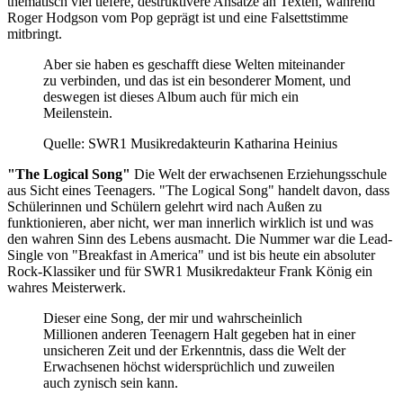
thematisch viel tiefere, destruktivere Ansätze an Texten, während
Roger Hodgson vom Pop geprägt ist und eine Falsettstimme
mitbringt.
Aber sie haben es geschafft diese Welten miteinander
zu verbinden, und das ist ein besonderer Moment, und
deswegen ist dieses Album auch für mich ein
Meilenstein.
Quelle: SWR1 Musikredakteurin Katharina Heinius
"The Logical Song"
Die Welt der erwachsenen Erziehungsschule
aus Sicht eines Teenagers. "The Logical Song" handelt davon, dass
Schülerinnen und Schülern gelehrt wird nach Außen zu
funktionieren, aber nicht, wer man innerlich wirklich ist und was
den wahren Sinn des Lebens ausmacht. Die Nummer war die Lead-
Single von "Breakfast in America" und ist bis heute ein absoluter
Rock-Klassiker und für SWR1 Musikredakteur Frank König ein
wahres Meisterwerk.
Dieser eine Song, der mir und wahrscheinlich
Millionen anderen Teenagern Halt gegeben hat in einer
unsicheren Zeit und der Erkenntnis, dass die Welt der
Erwachsenen höchst widersprüchlich und zuweilen
auch zynisch sein kann.