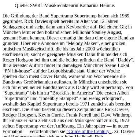
Quelle: SWR1 Musikredakteurin Katharina Heinius
Die Gründung der Band Supertramp Supertramp haben sich 1969
gegründet. Rick Davies spielt bereits im Alter von 12 Jahren
Schlagzeug und steigt dann zum Keyboarder auf. Bei einem Gig in
München lernt er den holländischen Millionär Stanley August,
genannt Sam, kennen. Dieser ermutigt ihn dazu eine eigene Band zu
gründen. Über eine Annonce im "Melody Maker", einer großen
britischen Musikzeitschrift, die bis ins Jahr 2000 wöchentlich
erschienen ist, sucht er geeignete Musiker. Daraufhin meldet sich
Roger Hodgson bei ihm und die beiden gründen die Band "Daddy".
Ihr allererster Auftritt findet im damaligen Münchner Szene-Lokal
"PN hit-house" auf der Leopoldstraße statt. Unter der Woche
spielten doch meist Cover-Bands, während am Wochenende die
Bands aus Großbritannien auftraten. In München entscheiden sie
sich für einen neuen Bandnamen: aus Daddy wird Supertramp. Von
"Supertramp" bis hin zu "Breakfast in America" Die ersten Alben
"Supertramp" und "Indelibly Stamped" sind wenig erfolgreich,
weshalb das Kapitel Supertramp bereits 1971 zunächst als beendet
erscheint. Die Band besteht zu diesem Zeitpunkt aus Rick Davies,
Rodger Hodgson, Kevin Currie, Frank Farrell und Dave Winthrop.
Ihr Finanzier Sam zieht sich aus dem Musikgeschäft zurück, 1973
stehen Supertramp vor der Auflösung. Ein Jahr später — in neuer
Formation — veröffentlichen sie
"Crime of the Century"
. Zu Davies
und Hodgson gesellen sich nun John Helliwell, Bob