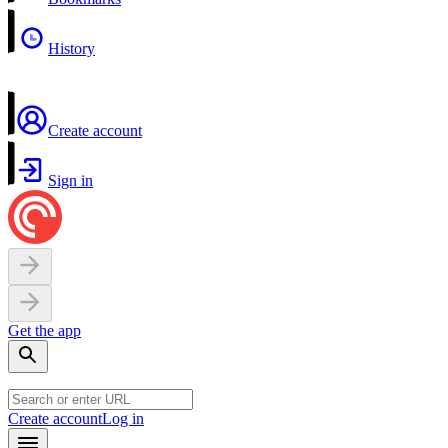
History
Create account
Sign in
Get the app
Create account
Log in