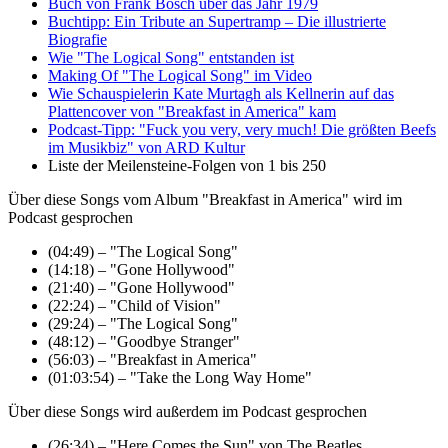
Buch von Frank Bösch über das Jahr 1979
Buchtipp: Ein Tribute an Supertramp – Die illustrierte
Biografie
Wie "The Logical Song" entstanden ist
Making Of "The Logical Song" im Video
Wie Schauspielerin Kate Murtagh als Kellnerin auf das
Plattencover von "Breakfast in America" kam
Podcast-Tipp: "Fuck you very, very much! Die größten Beefs
im Musikbiz" von ARD Kultur
Liste der Meilensteine-Folgen von 1 bis 250
Über diese Songs vom Album "Breakfast in America" wird im
Podcast gesprochen
(04:49) – "The Logical Song"
(14:18) – "Gone Hollywood"
(21:40) – "Gone Hollywood"
(22:24) – "Child of Vision"
(29:24) – "The Logical Song"
(48:12) – "Goodbye Stranger"
(56:03) – "Breakfast in America"
(01:03:54) – "Take the Long Way Home"
Über diese Songs wird außerdem im Podcast gesprochen
(26:34) – "Here Comes the Sun" von The Beatles