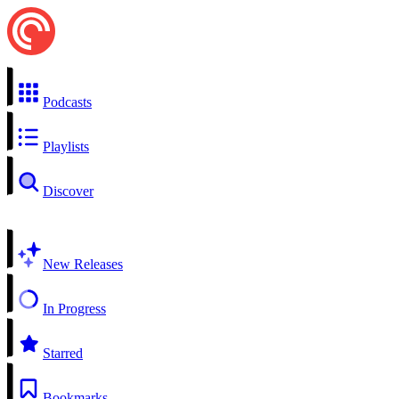
Podcasts
Playlists
Discover
New Releases
In Progress
Starred
Bookmarks