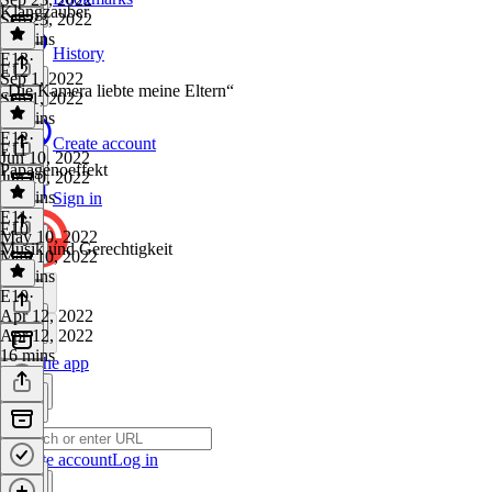
Klangzauber
Sep 23, 2022
16 mins
History
E13
·
E12
Sep 1, 2022
„Die Kamera liebte meine Eltern“
Sep 1, 2022
14 mins
E12
·
Create account
E11
Jun 10, 2022
Papagenoeffekt
Jun 10, 2022
14 mins
Sign in
E11
·
E10
May 10, 2022
Musik und Gerechtigkeit
May 10, 2022
14 mins
E10
·
Apr 12, 2022
Apr 12, 2022
16 mins
Get the app
Create account
Log in