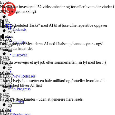
E262
Nicolaj har investeret i 52 virksomheder og fortæller hvem der vinder i
2027 (Angelmaxxing)
E261
E262
·
Brug "Scheduled Tasks" med AI til at løse dine repetetive opgaver
August 3
Podcasts
August 3
43 mins
E261
·
E260
July 30
Playlists
Derfor propper Meta deres AI ned i halsen på annoncører - også
July 30
selvom du hader det
11 mins
Discover
E259
E260
·
Hvis du overvejer et nyt job efter sommerferien, så lyt med her :-)
July 27
July 27
50 mins
E259
·
E258
New Releases
July 23
Jesper Hvejsel omsætter en halv milliard og fortæller hvordan din
July 23
virksomhed bliver AI-first
17 mins
In Progress
E257
E258
·
Få 391% flere kunder - uden at generere flere leads
July 20
Starred
July 20
1h 14m
E257
·
E256
Bookmarks
July 16