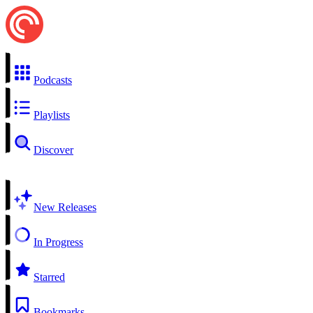
Podcasts
Playlists
Discover
New Releases
In Progress
Starred
Bookmarks