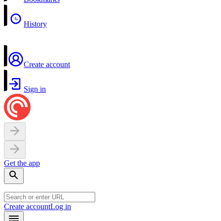
History
Create account
Sign in
Get the app
Create account
Log in